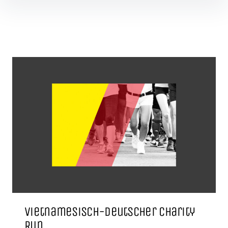
Inhalte überspringen
Beiträge
Vietnamesisch-deutscher Charity
Run