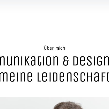
Über mich
unikation & Design
meine Leidenschaf