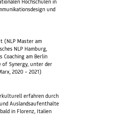
ationalen Hochschulen in
mmunikationsdesign und
et (NLP Master am
tisches NLP Hamburg,
s Coaching am Berlin
e of Synergy, unter der
arx, 2020 – 2021)
rkulturell erfahren durch
und Auslandsaufenthalte
ald in Florenz, Italien