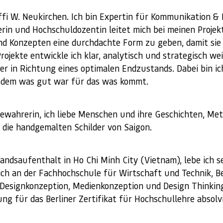
ffi W. Neukirchen. Ich bin Expertin für Kommunikation & 
rin und Hochschuldozentin leitet mich bei meinen Proj
nd Konzepten eine durchdachte Form zu geben, damit sie 
ojekte entwickle ich klar, analytisch und strategisch wei
r in Richtung eines optimalen Endzustands. Dabei bin ich
n dem was gut war für das was kommt.
Bewahrerin, ich liebe Menschen und ihre Geschichten, Me
 die handgemalten Schilder von Saigon.
andsaufenthalt in Ho Chi Minh City (Vietnam), lebe ich s
 ich an der Fachhochschule für Wirtschaft und Technik, 
Designkonzeption, Medienkonzeption und Design Thinkin
ng für das Berliner Zertifikat für Hochschullehre absolvi