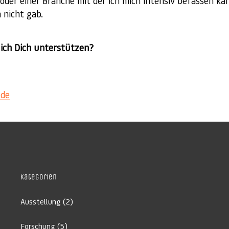
t oder einer Branche mit der ich mich intensiv befassen ka
 nicht gab.
ich Dich unterstützen?
.de
Kategorien
Ausstellung
(2)
Forschung
(5)