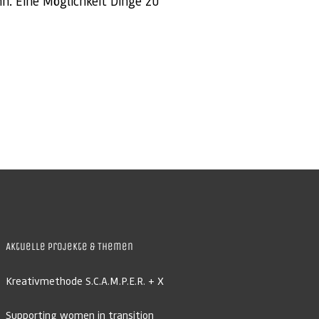
nn. Eine Möglichkeit Dinge zu
Aktuelle Projekte & Themen
Kreativmethode S.C.A.M.P.E.R. + X
Supporting women in transition