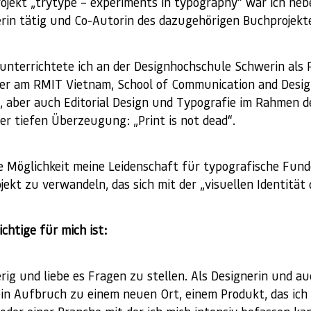
ojekt „trytype – experiments in typography“ war ich neb
erin tätig und Co-Autorin des dazugehörigen Buchprojekt
unterrichtete ich an der Designhochschule Schwerin als P
rer am RMIT Vietnam, School of Communication and Design
, aber auch Editorial Design und Typografie im Rahmen d
der tiefen Überzeugung: „Print is not dead“.
ie Möglichkeit meine Leidenschaft für typografische Fund
kt zu verwandeln, das sich mit der „visuellen Identität 
chtige für mich ist:
rig und liebe es Fragen zu stellen. Als Designerin und auc
 ein Aufbruch zu einem neuen Ort, einem Produkt, das ich