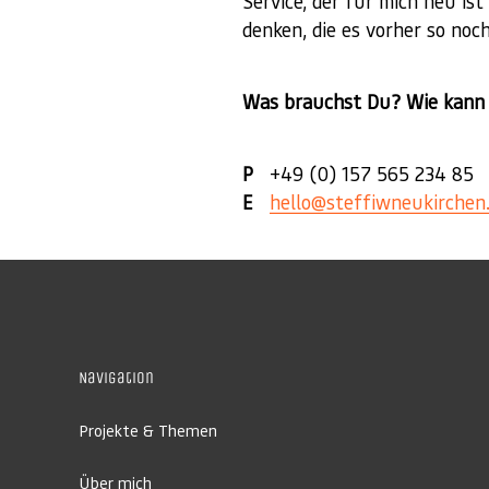
Service, der für mich neu is
denken, die es vorher so noch
Was brauchst Du? Wie kann 
P
+49 (0) 157 565 234 85
E
hello@steffiwneukirchen
Navigation
Projekte & Themen
Über mich