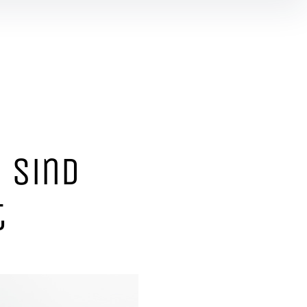
 sind
t