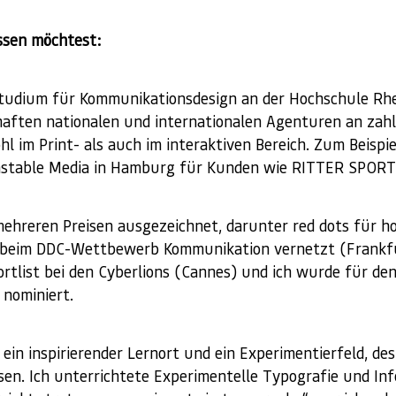
ssen möchtest:
Studium für Kommunikationsdesign an der Hochschule Rh
haften nationalen und internationalen Agenturen an zahl
 im Print- als auch im interaktiven Bereich. Zum Beispiel
 Unstable Media in Hamburg für Kunden wie RITTER SPOR
ehreren Preisen ausgezeichnet, darunter red dots für ho
n beim DDC-Wettbewerb Kommunikation vernetzt (Frankf
rtlist bei den Cyberlions (Cannes) und ich wurde für den
nominiert.
 ein inspirierender Lernort und ein Experimentierfeld, de
assen. Ich unterrichtete Experimentelle Typografie und In