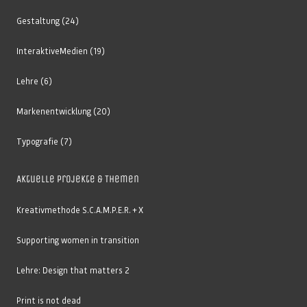
Gestaltung
(24)
InteraktiveMedien
(19)
Lehre
(6)
Markenentwicklung
(20)
Typografie
(7)
Aktuelle Projekte & Themen
Kreativmethode S.C.A.M.P.E.R. + X
Supporting women in transition
Lehre: Design that matters 2
Print is not dead