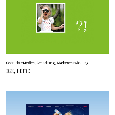
GedruckteMedien
,
Gestaltung
,
Markenentwicklung
IGS, Hcmc
Beitragsnavigation