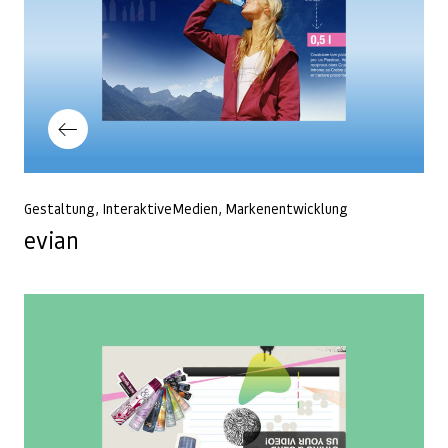
Vorheriger Beitrag
Gestaltung
InteraktiveMedien
Markenentwicklung
evian