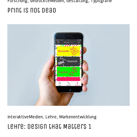
Forschung
,
GedruckteMedien
,
Gestaltung
,
Typografie
Print is not dead
InteraktiveMedien
,
Lehre
,
Markenentwicklung
Lehre: Design that Matters 1