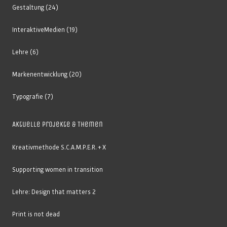
Gestaltung
(24)
InteraktiveMedien
(19)
Lehre
(6)
Markenentwicklung
(20)
Typografie
(7)
Aktuelle Projekte & Themen
Kreativmethode S.C.A.M.P.E.R. + X
Supporting women in transition
Lehre: Design that matters 2
Print is not dead