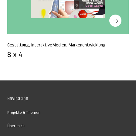
Nächster Beitrag
Gestaltung
InteraktiveMedien
Markenentwicklung
8 x 4
Navigation
Projekte & Themen
Über mich