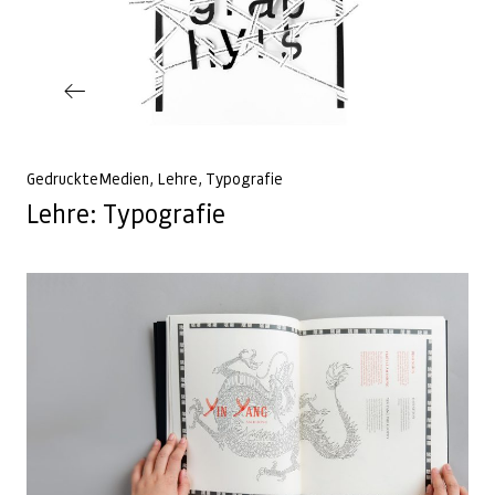
Vorheriger Beitrag
GedruckteMedien
Lehre
Typografie
Lehre: Typografie