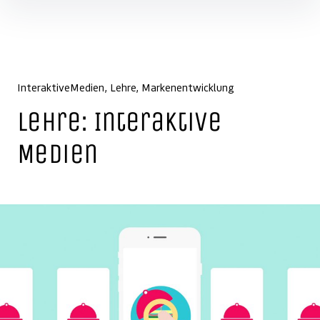
Inhalte überspringen
InteraktiveMedien
Lehre
Markenentwicklung
Lehre: Interaktive
Medien