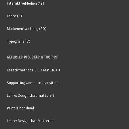
InteraktiveMedien
(19)
Lehre
(6)
Markenentwicklung
(20)
Typografie
(7)
Aktuelle Projekte & Themen
Kreativmethode S.C.A.M.P.E.R. + X
Supporting women in transition
Lehre: Design that matters 2
Print is not dead
Lehre: Design that Matters 1